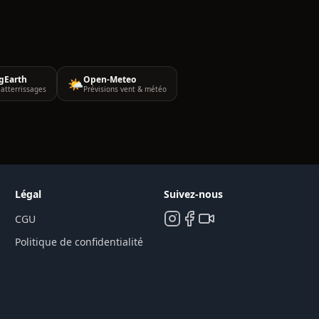
gEarth
Open-Meteo
🌤️
atterrissages
Prévisions vent & météo
Légal
Suivez-nous
CGU
Politique de confidentialité