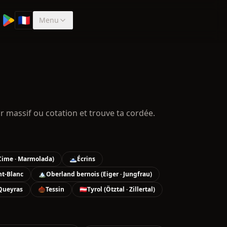
🇫🇷
Menu
Sélectionner la langue
ar massif ou cotation et trouve ta cordée.
 Cime · Marmolada)
🗻
Écrins
t-Blanc
🏔️
Oberland bernois (Eiger · Jungfrau)
Queyras
🌰
Tessin
🇦🇹
Tyrol (Ötztal · Zillertal)