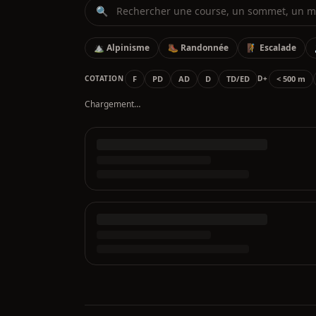
🔍
⛰️ Alpinisme
🥾 Randonnée
🧗 Escalade
F
PD
AD
D
TD/ED
< 500 m
COTATION
D+
Chargement…
Courses