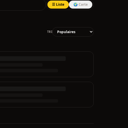
☰ Liste
🌍 Carte
TRI