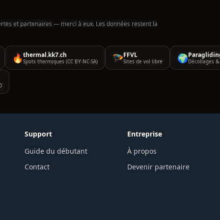
ertes et partenaires — merci à eux. Les données restent la
thermal.kk7.ch
FFVL
Paraglidin
🔥
🪂
🌍
Spots thermiques (CC BY-NC-SA)
Sites de vol libre
Décollages & 
D
Support
Entreprise
Guide du débutant
À propos
Contact
Devenir partenaire