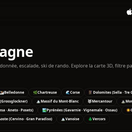
tagne
onnée, escalade, ski de rando. Explore la carte 3D, filtre p
⛷️
Belledonne
🌿
Chartreuse
🌊
Corse
🧗‍♀️
Dolomites (Sella · Tre
(Grossglockner)
🏔️
Massif du Mont-Blanc
🐺
Mercantour
⛰️
Mon
a · Aneto · Posets)
🏞️
Pyrénées (Gavarnie · Vignemale · Ossau)
☀️
Aoste (Cervino · Gran Paradiso)
🏔️
Vanoise
🌲
Vercors