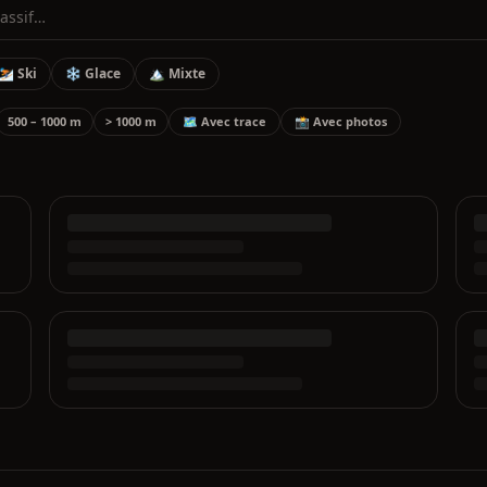
⛷️ Ski
❄️ Glace
🏔️ Mixte
500 – 1000 m
> 1000 m
🗺️ Avec trace
📸 Avec photos