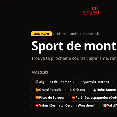
Alpinisme · Rando · Escalade · Ski
MONTAGNE
Sport de mon
Trouve ta prochaine course : alpinisme, rand
MASSIFS
🧗
Aiguilles de Chamonix
🐄
Aravis · Bornes
👑
Grand Paradis
🦌
Grisons
🏔️
Hohe Tauern 
🌄
Picos de Europa
🇪🇸
Pyrénées espagnoles (Ordes
🇨🇭
Valais (Zermatt · Cervin · Weisshorn)
🇮🇹
Val d'