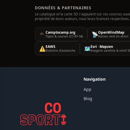
DONNÉES & PARTENAIRES
Le catalogue et la carte 3D s'appuient sur ces sources ouv
propriété de leurs auteurs, sous leurs licences respectives.
Camptocamp.org
OpenWindMap
📡
Topos & courses (CC-BY-SA)
Balises vent en direct
EAWS
Esri · Mapzen
⚠️
🗺️
Bulletins d'avalanche
Imagerie satellite & relief 3
Navigation
App
Blog