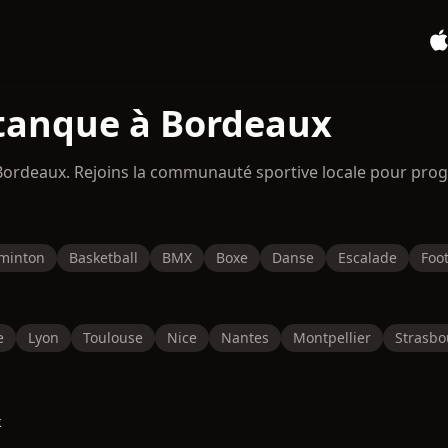
étanque à Bordeaux
Bordeaux. Rejoins la communauté sportive locale pour prog
minton
Basketball
BMX
Boxe
Danse
Escalade
Foot
e
Lyon
Toulouse
Nice
Nantes
Montpellier
Strasbo
x