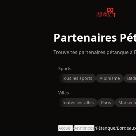
Partenaires P
Trouve tes partenaires pétanque à 
Sports
Tous les sports
Alpinisme
Bad
Villes
Toutes les villes
Paris
Marseill
Accueil
/
Annonces
/
Pétanque
/
Bordeau