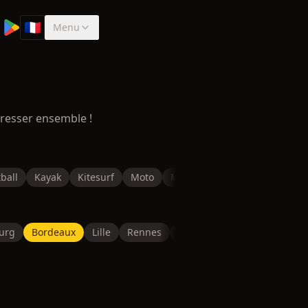
🇫🇷
Menu
Sélectionner la langue
resser ensemble !
ball
Kayak
Kitesurf
Moto
Musculation
Natation
P
urg
Bordeaux
Lille
Rennes
Reims
Toulon
Saint-É