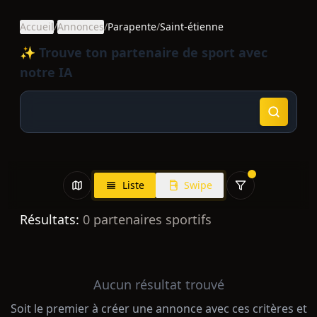
Accueil
/
Annonces
/
Parapente
/
Saint-étienne
✨ Trouve ton partenaire de sport avec
notre IA
Liste
Swipe
Résultats:
0
partenaires sportifs
Aucun résultat trouvé
Soit le premier à créer une annonce avec ces critères et