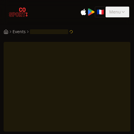
🇫🇷
Menu
Sélectionner la 
Events