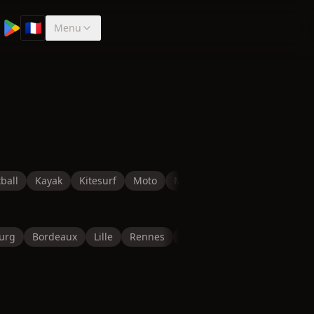
🇫🇷
Menu
Sélectionner la langue
ball
Kayak
Kitesurf
Moto
Musculation
Natation
P
urg
Bordeaux
Lille
Rennes
Reims
Toulon
Saint-É