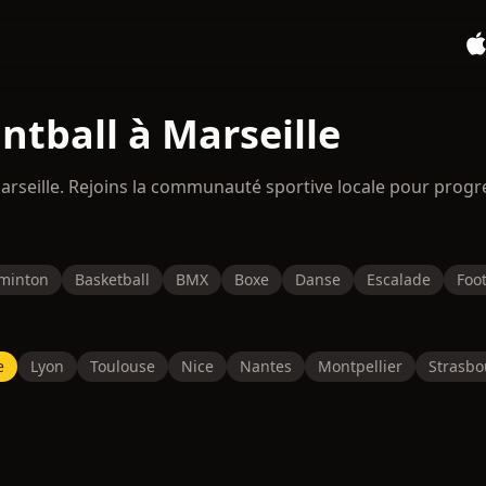
ntball à Marseille
Marseille. Rejoins la communauté sportive locale pour prog
minton
Basketball
BMX
Boxe
Danse
Escalade
Foot
e
Lyon
Toulouse
Nice
Nantes
Montpellier
Strasbo