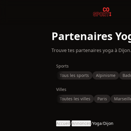
Partenaires Yo
Trouve tes partenaires yoga à Dijo
Sports
Tous les sports
Alpinisme
Bad
Villes
Toutes les villes
Paris
Marseill
Accueil
/
Annonces
/
Yoga
/
Dijon