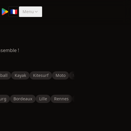
🇫🇷
Menu
Sélectionner la langue
nsemble !
ball
Kayak
Kitesurf
Moto
Musculation
Natation
P
urg
Bordeaux
Lille
Rennes
Reims
Toulon
Saint-É