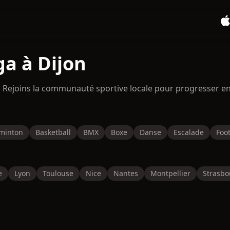
ga à Dijon
n. Rejoins la communauté sportive locale pour progresser e
minton
Basketball
BMX
Boxe
Danse
Escalade
Foot
e
Lyon
Toulouse
Nice
Nantes
Montpellier
Strasbo