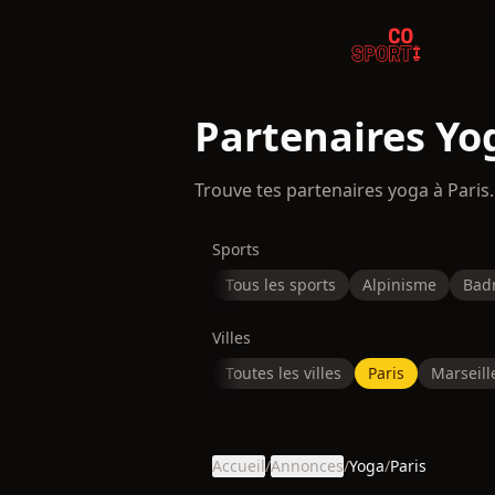
Partenaires Yog
Trouve tes partenaires yoga à Paris
Sports
Tous les sports
Alpinisme
Bad
Villes
Toutes les villes
Paris
Marseill
Accueil
/
Annonces
/
Yoga
/
Paris