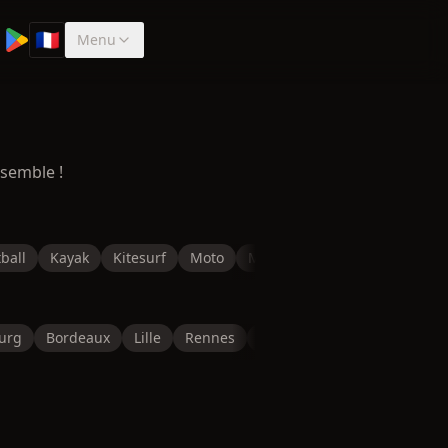
🇫🇷
Menu
Sélectionner la langue
nsemble !
ball
Kayak
Kitesurf
Moto
Musculation
Natation
P
urg
Bordeaux
Lille
Rennes
Reims
Toulon
Saint-É