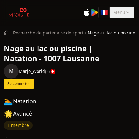
🇫🇷
Menu
Sélectionner la 
Recherche de partenaire de sport
Nage au lac ou piscine
Nage au lac ou piscine |
Natation - 1007 Lausanne
M
🇨🇭
Marjo_World
(
F
)
Se connecter
🏊
Natation
🌟
Avancé
1 membre