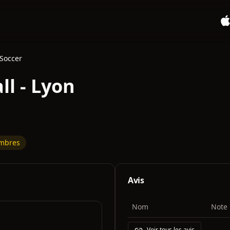
Soccer
ll - Lyon
mbres
Avis
Nom
Note
Voir tous les avis