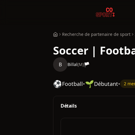
Recherche de partenaire de sport
Soccer | Footba
B
🏳️
Billal
(
M
)
⚽
🌱
Football
•
Débutant
•
2 me
Détails