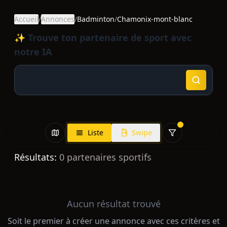
Accueil
/
Annonces
/
Badminton
/
Chamonix-mont-blanc
✨ Trouve ton partenaire de sport avec
notre IA
Liste
Swipe
Résultats:
0
partenaires sportifs
Aucun résultat trouvé
Soit le premier à créer une annonce avec ces critères et