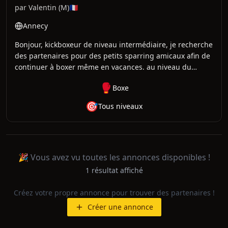
Annecy
par
Valentin
(
M
)
🇫🇷
Annecy
Bonjour, kickboxeur de niveau intermédiaire, je recherche
des partenaires pour des petits sparring amicaux afin de
continuer à boxer même en vacances. au niveau du
matos c'est bien d'avoir: Gants, protege tibia, protege
🥊
Boxe
dents, coquille pas obligatoire mais c'est quand même
mieux 😅, sinon le sourire, la motivation, la maîtrise de
🎯
Tous niveaux
soi et c'est déjà pas mal 👌🏻
🎉 Vous avez vu toutes les annonces disponibles !
1
résultat
affiché
Créez votre propre annonce pour trouver des partenaires !
Créer une annonce