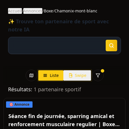
Accueil
/
Annonces
/
Boxe
/
Chamonix-mont-blanc
✨ Trouve ton partenaire de sport avec
notre IA
Liste
Swipe
Résultats:
1
partenaire sportif
🎯 Annonce
Séance fin de journée, sparring amical et
renforcement musculaire regulier | Boxe -