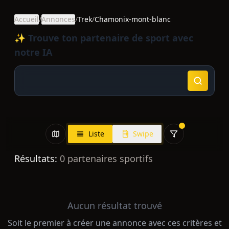
Accueil
/
Annonces
/
Trek
/
Chamonix-mont-blanc
✨ Trouve ton partenaire de sport avec
notre IA
Liste
Swipe
Résultats:
0
partenaires sportifs
Aucun résultat trouvé
Soit le premier à créer une annonce avec ces critères et