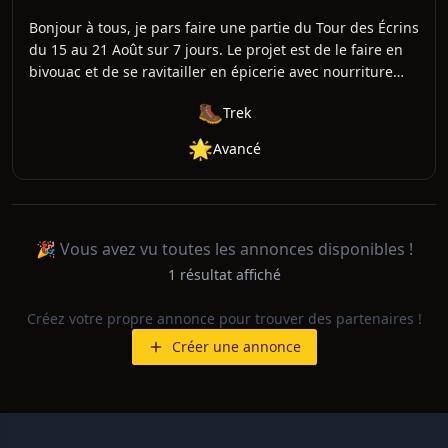
Bonjour à tous, je pars faire une partie du Tour des Écrins
du 15 au 21 Août sur 7 jours. Le projet est de le faire en
bivouac et de se ravitailler en épicerie avec nourriture
lyophilisée. L'idée est de créer un groupe de personnnes
🥾
Trek
motivées et qui ont l'envie de le faire de cette manière. Le
point de départ serait Vallouise et le point d'arrivée Bourg
🌟
Avancé
d'Oisans. Voici un récapitulatif des informations: Quand?
du 15 au 21 Août Où? Tour des Ecrins Point de départ:
Vallouise Point d'arrivée: Bourg d'Oisans. Marche
quotidienne: environ 6h par jour Comment: en bivouac
pour dormir et ravitaillement en épicerie + nourriture
🎉 Vous avez vu toutes les annonces disponibles !
lyophilisée. Qui? des randonneuses/randonneurs (de 30 à
1
résultat
affiché
50 ans) qui souhaitent faire ce trekk. Alors tu veux te
joindre et vivre cette expérience, contacte-moi. Au plaisir
Créez votre propre annonce pour trouver des partenaires !
d'échanger et de partager ce voyage. Clara
Créer une annonce