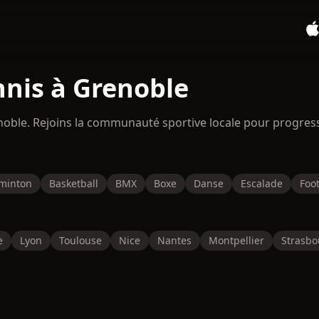
nnis à Grenoble
enoble. Rejoins la communauté sportive locale pour progres
minton
Basketball
BMX
Boxe
Danse
Escalade
Foot
e
Lyon
Toulouse
Nice
Nantes
Montpellier
Strasbo