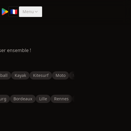
🇫🇷
Menu
Sélectionner la langue
ser ensemble !
ball
Kayak
Kitesurf
Moto
Musculation
Natation
P
urg
Bordeaux
Lille
Rennes
Reims
Toulon
Saint-É