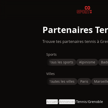
Partenaires Te
Trouve tes partenaires tennis à Gr
Sports
Tous les sports
Alpinisme
Bad
Villes
Toutes les villes
Paris
Marseill
Accueil
/
Annonces
/
Tennis
/
Grenoble