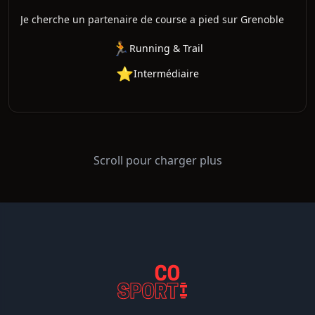
Je cherche un partenaire de course a pied sur Grenoble
🏃
Running & Trail
⭐
Intermédiaire
Scroll pour charger plus
Page
1
sur
2
Page suivante