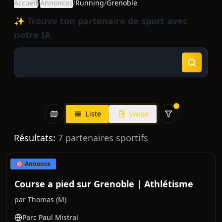
Accueil
/
Annonces
/
Running
/
Grenoble
✨ Trouve ton partenaire de sport avec
notre IA
Liste
Swipe
Résultats:
7
partenaires sportifs
🎯 Annonce
Course a pied sur Grenoble | Athlétisme
par
Thomas
(
M
)
Parc Paul Mistral