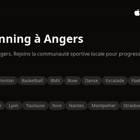
nning à Angers
ngers. Rejoins la communauté sportive locale pour progres
minton
Basketball
BMX
Boxe
Danse
Escalade
Foot
e
Lyon
Toulouse
Nice
Nantes
Montpellier
Strasbo