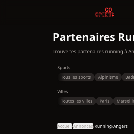
Partenaires Ru
Trouve tes partenaires running à A
Sports
Tous les sports
Alpinisme
Bad
Villes
Toutes les villes
Paris
Marseill
Accueil
/
Annonces
/
Running
/
Angers