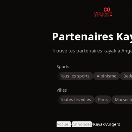
Partenaires Ka
Trouve tes partenaires kayak à Ang
Sports
Tous les sports
Alpinisme
Bad
Villes
Toutes les villes
Paris
Marseill
Accueil
/
Annonces
/
Kayak
/
Angers