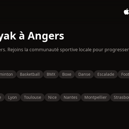
yak à Angers
ers. Rejoins la communauté sportive locale pour progresser
minton
Basketball
BMX
Boxe
Danse
Escalade
Foot
e
Lyon
Toulouse
Nice
Nantes
Montpellier
Strasbo