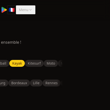
🇫🇷
Menu
Sélectionner la langue
 ensemble !
ball
Kayak
Kitesurf
Moto
Musculation
Natation
P
urg
Bordeaux
Lille
Rennes
Reims
Toulon
Saint-É