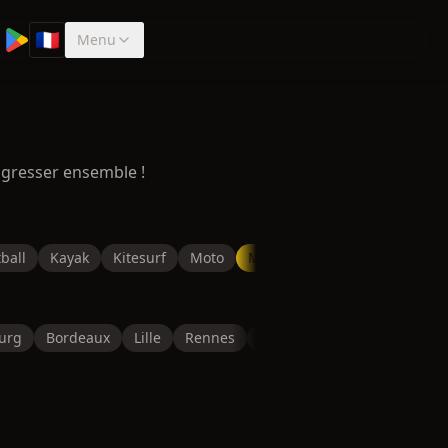
🇫🇷
Menu
Sélectionner la langue
ogresser ensemble !
ball
Kayak
Kitesurf
Moto
Musculation
Natation
P
urg
Bordeaux
Lille
Rennes
Reims
Toulon
Saint-É