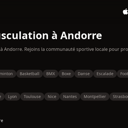
sculation à Andorre
 à Andorre. Rejoins la communauté sportive locale pour pr
minton
Basketball
BMX
Boxe
Danse
Escalade
Foot
e
Lyon
Toulouse
Nice
Nantes
Montpellier
Strasbo
re