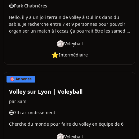
Park Chabrières
Hello, il y a un joli terrain de volley à Oullins dans du
sable. Je recherche entre 7 et 9 personnes pour pouvoir
organiser un match à l'occaz Ça pourrait être les samedis
ou dimanches par exemple ? Jour à construire ensemble,
🏐
Voleyball
rien n'est définitif à l'heure actuelle ... Par contre il va
bientôt vite faire froid alors peut-être quelque chose
⭐
Intermédiaire
avant le 15 octobre ?
🎯 Annonce
Volley sur Lyon | Voleyball
par
Sam
7th arrondissement
Cherche du monde pour faire du volley en équipe de 6
🏐
Voleyball