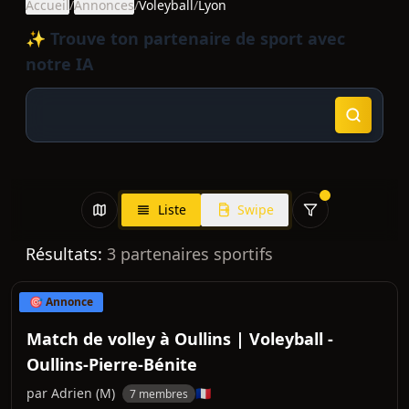
Accueil
/
Annonces
/
Voleyball
/
Lyon
✨ Trouve ton partenaire de sport avec
notre IA
Liste
Swipe
Résultats:
3
partenaires sportifs
🎯 Annonce
Match de volley à Oullins | Voleyball -
Oullins-Pierre-Bénite
par
Adrien
(
M
)
🇫🇷
7 membres