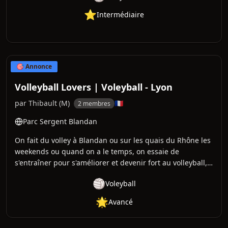
⭐
Intermédiaire
🎯 Annonce
Volleyball Lovers | Voleyball - Lyon
par
Thibault
(
M
)
🇫🇷
2 membres
Parc Sergent Blandan
On fait du volley à Blandan ou sur les quais du Rhône les
weekends ou quand on a le temps, on essaie de
s'entraîner pour s'améliorer et devenir fort au volleyball,
mon sport préféré 🏐💪
🏐
Voleyball
🌟
Avancé