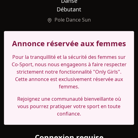
Danse
Débutant
Pole Dance Sun
Annonce réservée aux femmes
Pour la tranquillité et la sécurité des femmes sur
Co-Sport, nous nous engageons à faire respecter
strictement notre fonctionnalité "Only Girls".
Cette annonce est exclusivement réservée aux
femmes.
Rejoignez une communauté bienveillante où
vous pourrez pratiquer votre sport en toute
confiance.
Connexion requise